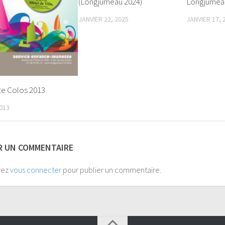
(Longjumeau 2024)
Longjumea
JANVIER 22, 2025
JANVIER 17, 
te Colos 2013
2013
R UN COMMENTAIRE
vez
vous connecter
pour publier un commentaire.