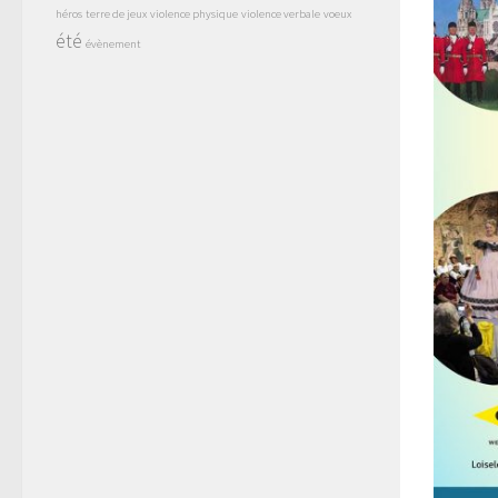
héros
terre de jeux
violence physique
violence verbale
voeux
été
évènement