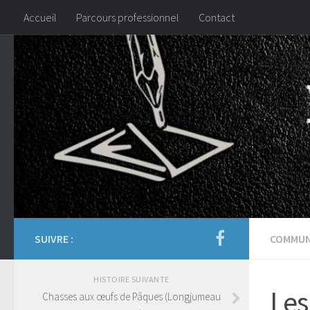
Accueil
Parcours professionnel
Contact
SUIVRE :
COMMUN
HISTOIRE SUIVANTE
Les
Chasses aux œufs de Pâques (Longjumeau