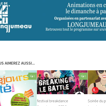
S AIMEREZ AUSSI...
0
0
festival breakdance
Soirée du 