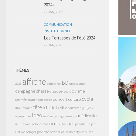
2024)
22 JAN, 2025
COMMUNICATION
INSTITUTIONNELLE
Les Terrasses de l’été 2024
22 JAN, 2025
THÈMES
affiche
BD
2023
animation
breakdance
campagne
chasse
civisme
chasse aux oeufs
cycle
concert
culture
commémoration
composite
fête
fête de la ville
droit
femme
halloween
jeu
jeux
logo
médiévales
olympiques
miel
moyen age
musique
oeufs
paques
nature
Noël
octobre rose
parentalité
pop
culture
potager
propreté
prévention
seniors
stylisé
super