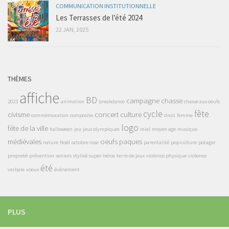
COMMUNICATION INSTITUTIONNELLE
Les Terrasses de l’été 2024
22 JAN, 2025
THÈMES
affiche
BD
campagne
chasse
2023
animation
breakdance
chasse aux oeufs
cycle
fête
civisme
concert
culture
commémoration
composite
droit
femme
logo
fête de la ville
halloween
jeu
jeux olympiques
miel
moyen age
musique
médiévales
oeufs
paques
nature
Noël
octobre rose
parentalité
pop culture
potager
propreté
prévention
seniors
stylisé
super héros
terre de jeux
violence physique
violence
été
verbale
voeux
évènement
PLUS