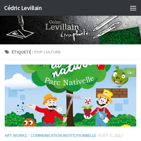
Cédric Levillain
ÉTIQUETÉ :
POP CULTURE
0
ART WORKS
/
COMMUNICATION INSTITUTIONNELLE
AOÛT 5, 2022