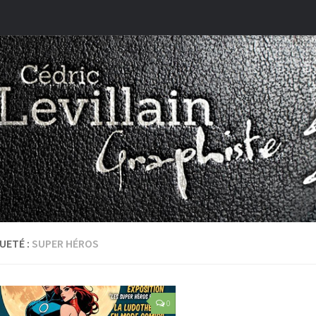
UETÉ :
SUPER HÉROS
0