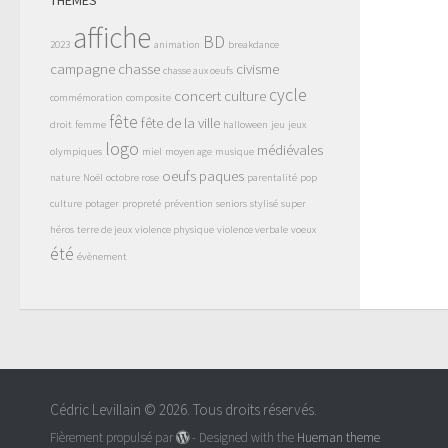
affiche
BD
2023
animation
breakdance
campagne
chasse
civisme
chasse aux oeufs
cycle
concert
culture
commémoration
composite
fête
fête de la ville
droit
femme
halloween
jeu
jeux
logo
médiévales
olympiques
miel
moyen age
musique
oeufs
paques
nature
Noël
octobre rose
parentalité
pop
culture
potager
propreté
prévention
seniors
stylisé
super
héros
terre de jeux
violence physique
violence verbale
voeux
été
évènement
Cédric Levillain © 2026. Tous droits réservés.
Fièrement propulsé par
- Designed with the
Hueman theme