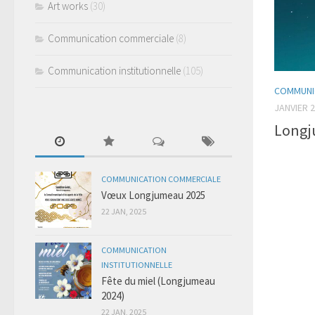
Art works
(30)
Communication commerciale
(8)
Communication institutionnelle
(105)
COMMUNIC
JANVIER 2
Longju
COMMUNICATION COMMERCIALE
Vœux Longjumeau 2025
22 JAN, 2025
COMMUNICATION
INSTITUTIONNELLE
Fête du miel (Longjumeau
2024)
22 JAN, 2025