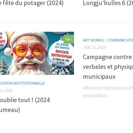
e fête du potager (2024)
Longju’bulles 6 (2
0
ART WORKS
/
COMMUNICATIO
JUIN 23, 2023
Campagne contre l
verbales et physiq
municipaux
ATION INSTITUTIONNELLE
Affiches et déclinaisons et
2, 2025
propositions…
’oublie tout ! (2024
umeau)