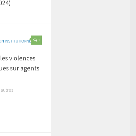
024)
0
N INSTITUTIONNELLE
es violences
ues sur agents
 autres