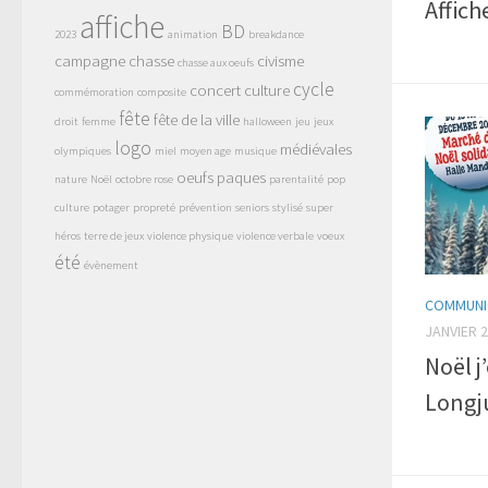
Affich
affiche
BD
2023
animation
breakdance
campagne
chasse
civisme
chasse aux oeufs
cycle
concert
culture
commémoration
composite
fête
fête de la ville
droit
femme
halloween
jeu
jeux
logo
médiévales
olympiques
miel
moyen age
musique
oeufs
paques
nature
Noël
octobre rose
parentalité
pop
culture
potager
propreté
prévention
seniors
stylisé
super
héros
terre de jeux
violence physique
violence verbale
voeux
été
évènement
COMMUNIC
JANVIER 2
Noël j
Longj