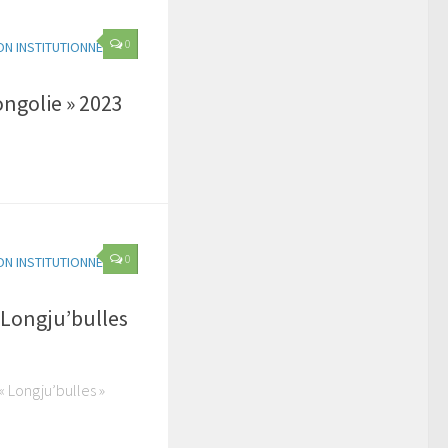
0
N INSTITUTIONNELLE
ongolie » 2023
0
N INSTITUTIONNELLE
D Longju’bulles
« Longju’bulles »