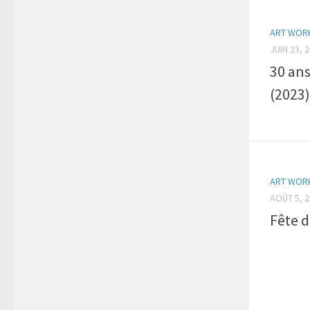
ART WOR
JUIN 23, 
30 ans
(2023)
ART WOR
AOÛT 5, 
Fête d