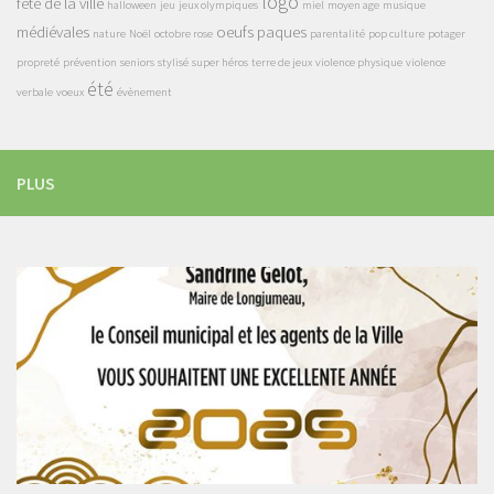
logo
fête de la ville
halloween
jeu
jeux olympiques
miel
moyen age
musique
médiévales
oeufs
paques
nature
Noël
octobre rose
parentalité
pop culture
potager
propreté
prévention
seniors
stylisé
super héros
terre de jeux
violence physique
violence
été
verbale
voeux
évènement
PLUS