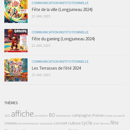
COMMUNICATION INSTITUTIONNELLE
Fête de la ville (Longjumeau 2024)
22 JAN, 2025
COMMUNICATION INSTITUTIONNELLE
Fête du gaming (Longjumeau 2024)
22 JAN, 2025
COMMUNICATION INSTITUTIONNELLE
Les Terrasses de l’été 2024
22 JAN, 2025
THÈMES
affiche
BD
campagne
chasse
2023
animation
breakdance
chasse aux oeufs
cycle
fête
civisme
concert
culture
commémoration
composite
droit
femme