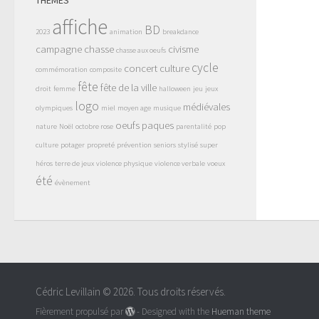
affiche
BD
2023
animation
breakdance
campagne
chasse
civisme
chasse aux oeufs
cycle
concert
culture
commémoration
composite
fête
fête de la ville
droit
femme
halloween
jeu
jeux
logo
médiévales
olympiques
miel
moyen age
musique
oeufs
paques
nature
Noël
octobre rose
parentalité
pop
culture
potager
propreté
prévention
seniors
stylisé
super
héros
terre de jeux
violence physique
violence verbale
voeux
été
évènement
Cédric Levillain © 2026. Tous droits réservés.
Fièrement propulsé par
- Designed with the
Hueman theme