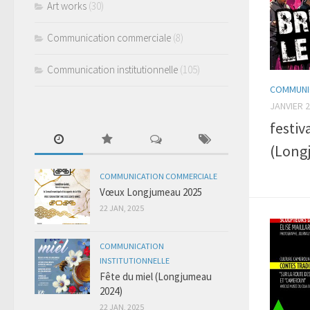
Art works
(30)
Communication commerciale
(8)
Communication institutionnelle
(105)
COMMUNIC
JANVIER 2
festiv
(Long
COMMUNICATION COMMERCIALE
Vœux Longjumeau 2025
22 JAN, 2025
COMMUNICATION
INSTITUTIONNELLE
Fête du miel (Longjumeau
2024)
22 JAN, 2025