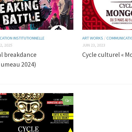
ATION INSTITUTIONNELLE
ART WORKS
/
COMMUNICATIO
2, 2025
JUIN 23, 2023
al breakdance
Cycle culturel « M
jumeau 2024)
0