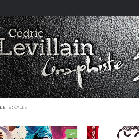
UETÉ :
CYCLE
0