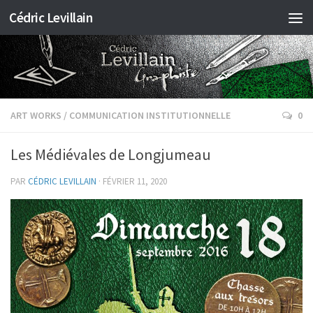
Cédric Levillain
ART WORKS
/
COMMUNICATION INSTITUTIONNELLE
0
Les Médiévales de Longjumeau
PAR
CÉDRIC LEVILLAIN
·
FÉVRIER 11, 2020