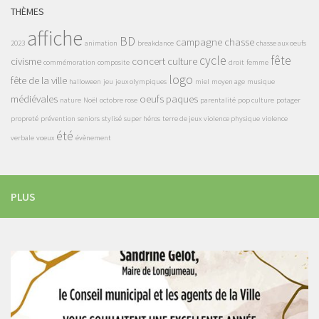
THÈMES
affiche
BD
campagne
chasse
2023
animation
breakdance
chasse aux oeufs
cycle
fête
civisme
concert
culture
commémoration
composite
droit
femme
logo
fête de la ville
halloween
jeu
jeux olympiques
miel
moyen age
musique
médiévales
oeufs
paques
nature
Noël
octobre rose
parentalité
pop culture
potager
propreté
prévention
seniors
stylisé
super héros
terre de jeux
violence physique
violence
été
verbale
voeux
évènement
PLUS