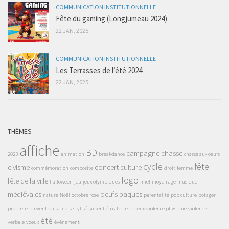
COMMUNICATION INSTITUTIONNELLE
Fête du gaming (Longjumeau 2024)
22 JAN, 2025
COMMUNICATION INSTITUTIONNELLE
Les Terrasses de l’été 2024
22 JAN, 2025
THÈMES
affiche
BD
campagne
chasse
2023
animation
breakdance
chasse aux oeufs
cycle
fête
civisme
concert
culture
commémoration
composite
droit
femme
logo
fête de la ville
halloween
jeu
jeux olympiques
miel
moyen age
musique
médiévales
oeufs
paques
nature
Noël
octobre rose
parentalité
pop culture
potager
propreté
prévention
seniors
stylisé
super héros
terre de jeux
violence physique
violence
été
verbale
voeux
évènement