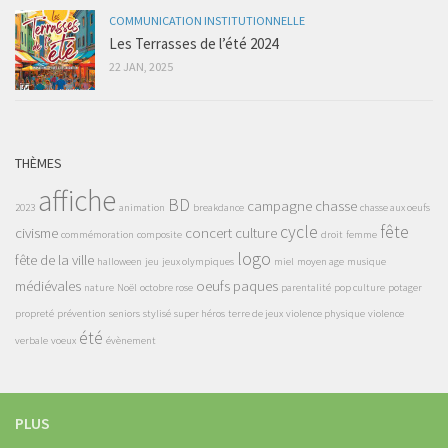
COMMUNICATION INSTITUTIONNELLE
Les Terrasses de l’été 2024
22 JAN, 2025
THÈMES
affiche
BD
campagne
chasse
2023
animation
breakdance
chasse aux oeufs
cycle
fête
civisme
concert
culture
commémoration
composite
droit
femme
logo
fête de la ville
halloween
jeu
jeux olympiques
miel
moyen age
musique
médiévales
oeufs
paques
nature
Noël
octobre rose
parentalité
pop culture
potager
propreté
prévention
seniors
stylisé
super héros
terre de jeux
violence physique
violence
été
verbale
voeux
évènement
PLUS